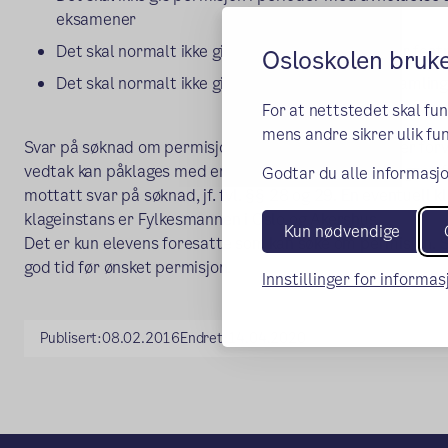
eksamener
Det skal normalt ikke gis permisjon til ferier eller fe
Osloskolen bruk
Det skal normalt ikke gis permisjon til treningssamling
For at nettstedet skal fu
mens andre sikrer ulik fun
Svar på søknad om permisjon er et enkeltvedtak etter forval
vedtak kan påklages med en klagefrist på tre uker regnet f
Godtar du alle informasjo
mottatt svar på søknad, jf. fvl. §§ 28 og 29. En eventuell k
klageinstans er Fylkesmannen i Oslo og Akershus.
Kun nødvendige
Det er kun elevens foresatte som kan søke om permisjon. S
god tid før ønsket permisjon.
Innstillinger for informa
Publisert:
08.02.2016
Endret:
14.04.2020