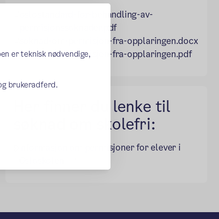
oslostandard-for-behandling-av-
permisjonssoknader.pdf
soknad-om-permisjon-fra-opplaringen.docx
soknad-om-permisjon-fra-opplaringen.pdf
oen er teknisk nødvendige,
 og brukeradferd.
Her finner du lenke til
søknad om skolefri:
Informasjon om permisjoner for elever i
(ekstern lenke)
Osloskolen