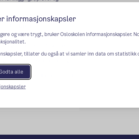
stpregede familiebegivenheter
er informasjonskapsler
er eller lignende
ngere og være trygt, bruker Osloskolen informasjonskapsler. N
ksjonalitet.
tingsloven (fvl.) § 2. Skolens
ra det tidspunkt foresatte har
nskapsler, tillater du også at vi samler inn data om statistikk
lage skal sendes skolen. Endelig
Godta alle
øknaden leveres til kontaktlærer i
sjonskapsler