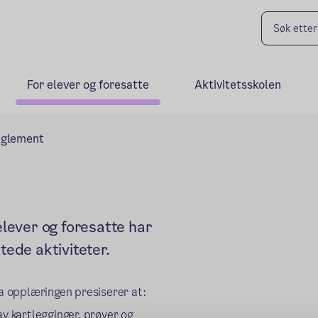
For elever og foresatte
Aktivitetsskolen
eglement
elever og foresatte har
tede aktiviteter.
a opplæringen presiserer at:
av kartlegginger, prøver og