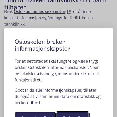
Finn ut hvilken tannklinikk ditt barn
tilhører
(ekstern lenke)
Bruk
Oslo kommunes søkemotor
for å finne
kontaktinformasjon og åpningstid til ditt barns
tannklinikk.
Du må søke på adressen barnet er folkeregisteret på.
Barns tannhelse
Osloskolen bruker
(ekstern lenke)
Tannhelse hos barn
informasjonskapsler
(ekstern lenke)
Råd ved akutte tannskader
Ved behov for akutt hjelp utenfor ordinære åpningstider
For at nettstedet skal fungere og være trygt,
(ekstern lenke)
ta kontakt med
tannlegevakten
.
bruker Osloskolen informasjonskapsler. Noen
er teknisk nødvendige, mens andre sikrer ulik
funksjonalitet.
Publisert:
24.03.2015
Endret:
05.05.2025
Godtar du alle informasjonskapsler, tillater
du også at vi samler inn data om statistikk og
brukeradferd.