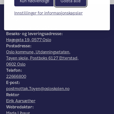
Kun nødvendige
Godta alle
Innstillinger for informasjonskapsler
Tøyen skole
– en del av Osloskolen
Besøks- og leveringsadresse:
Hagegata 19, 0577 Oslo
Postadresse:
Oslo kommune, Utdanningsetaten,
Tøyen skole, Postboks 6127 Etterstad,
0602 Oslo
Telefon:
22666800
E-post:
postmottak.Toyen@osloskolen.no
Rektor
Eirik Aarsæther
Webredaktør:
Maria Lihaug