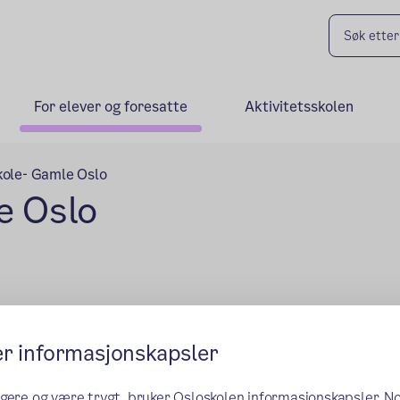
For elever og foresatte
Aktivitetsskolen
kole- Gamle Oslo
e Oslo
er informasjonskapsler
ngere og være trygt, bruker Osloskolen informasjonskapsler. N