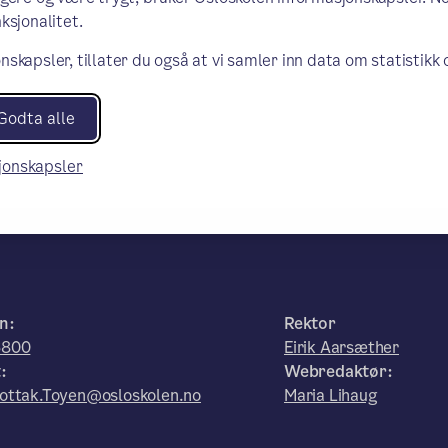
ksjonalitet.
nskapsler, tillater du også at vi samler inn data om statistikk
Godta alle
sjonskapsler
n:
Rektor
6800
Eirik Aarsæther
:
Webredaktør:
ottak.Toyen@osloskolen.no
Maria Lihaug