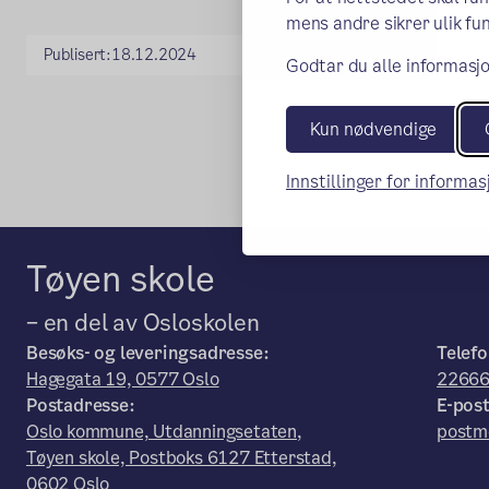
mens andre sikrer ulik fun
Publisert:
18.12.2024
Godtar du alle informasjo
Kun nødvendige
Innstillinger for informa
Tøyen skole
– en del av Osloskolen
Besøks- og leveringsadresse:
Telefo
Hagegata 19, 0577 Oslo
2266
Postadresse:
E-post
Oslo kommune, Utdanningsetaten,
postm
Tøyen skole, Postboks 6127 Etterstad,
0602 Oslo