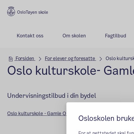
Tøyen skole
Kontakt oss
Om skolen
Fagtilbud
Hovedseksjon
Forsiden
For elever og foresatte
Oslo kulturs
Oslo kulturskole- Gaml
Undervisningstilbud i din bydel
(ekstern lenke)
Oslo kulturskole - Gamle Oslo
Osloskolen bruk
For at nettstedet skal fu