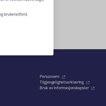
 og brukeradferd.
Personvern
Tilgjengelighetserklæring
Bruk av informasjonskapsler