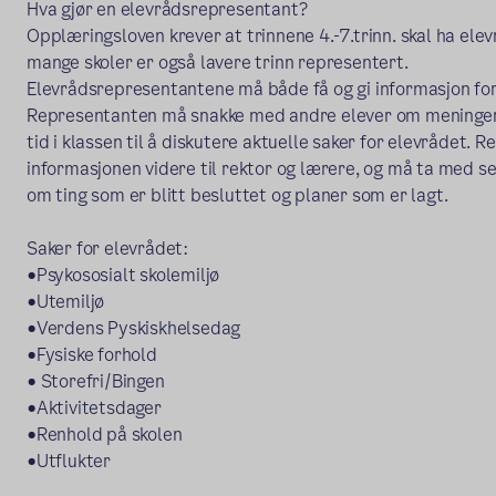
Hva gjør en elevrådsrepresentant?
Opplæringsloven krever at trinnene 4.-7.trinn. skal ha ele
mange skoler er også lavere trinn representert.
Elevrådsrepresentantene må både få og gi informasjon for 
Representanten må snakke med andre elever om meninger o
tid i klassen til å diskutere aktuelle saker for elevrådet
informasjonen videre til rektor og lærere, og må ta med seg
om ting som er blitt besluttet og planer som er lagt.
Saker for elevrådet:
•Psykososialt skolemiljø
•Utemiljø
•Verdens Pyskiskhelsedag
•Fysiske forhold
• Storefri/Bingen
•Aktivitetsdager
•Renhold på skolen
•Utflukter