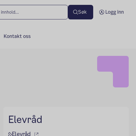
Søk
Logg inn
Kontakt oss
Elevråd
(ekstern lenke)
Elevråd