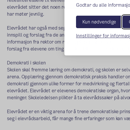
fellesinteressene til elevene på skolen og arbeide for å ska
Godtar du alle informasjo
elevrådet sitter det noen representanter fra hver klass
har møter jevnlig.
Kun nødvendige
Elevrådet har også med seg en lærer til å bistå dem i arbe
innspill og forslag fra de andre elevene, gjennom for ekse
Innstillinger for informa
informasjon fra rektor om regler, planer og økonomi. Elevr
forslag fra elevene om ting som kan bli bedre på skolen, ti
Demokrati i skolen
Skolen skal fremme læring om demokrati, og skolen er selv
arena. Opplæring gjennom demokratisk praksis handler om
demokrati gjennom ulike former for medvirkning og flertall
elevrådet. Elevrådet er elevenes demokratiske organ, hvor
meninger. Skoleledelsen plikter å ta elevrådssaker på alvor
Elevrådet er en viktig arena for å trene demokratiske prin
seg i elevrådsarbeid, får mange fine erfaringer som kan vær