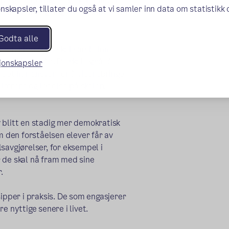
pe godt lærings- og skolemiljø. I
nskapsler, tillater du også at vi samler inn data om statistikk
e på mellom- og ungdomstrinnet som
Godta alle
idet. Elevrådet skal samle inn
mpel klasseråd. De skal også få
sjonskapsler
ådet har ansvar for å viderebringe
l lærere og ledelse på skolen.
 blitt en stadig mer demokratisk
 den forståelsen elever får av
savgjørelser, for eksempel i
 de skal nå fram med sine
.
sipper i praksis. De som engasjerer
e nyttige senere i livet.