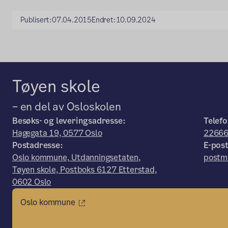
Publisert:
07.04.2015
Endret:
10.09.2024
Tøyen skole
– en del av Osloskolen
Besøks- og leveringsadresse:
Telefo
Hagegata 19, 0577 Oslo
2266
Postadresse:
E-post
Oslo kommune, Utdanningsetaten,
postm
Tøyen skole, Postboks 6127 Etterstad,
0602 Oslo
Oslo kommune