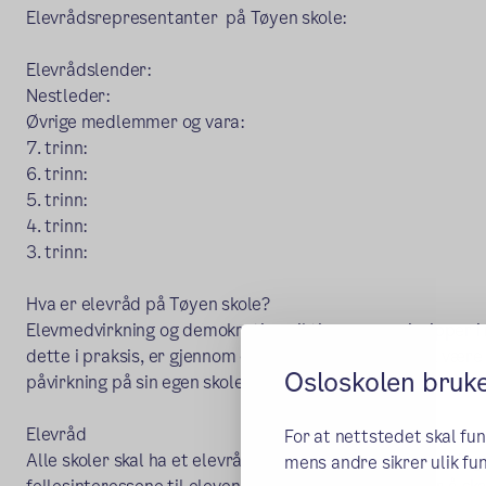
Elevrådsrepresentanter på Tøyen skole:
Elevrådslender:
Nestleder:
Øvrige medlemmer og vara:
7. trinn:
6. trinn:
5. trinn:
4. trinn:
3. trinn:
Hva er elevråd på Tøyen skole?
Elevmedvirkning og demokrati er viktige grunnprinsipper i 
dette i praksis, er gjennom elevrådet. Elevrådet skal være 
Osloskolen bruk
påvirkning på sin egen skolehverdag.
Elevråd
For at nettstedet skal fu
Alle skoler skal ha et elevråd, det er slått fast i opplæri
mens andre sikrer ulik fun