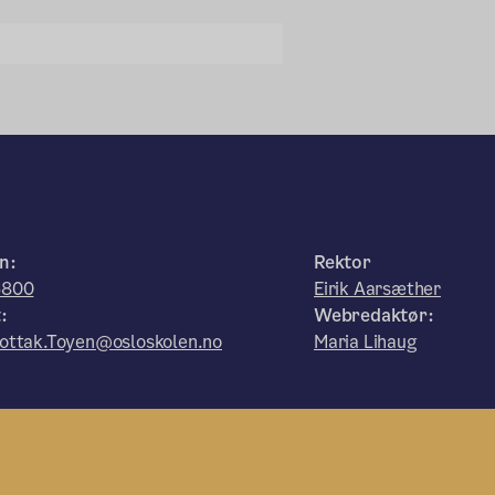
n:
Rektor
6800
Eirik Aarsæther
:
Webredaktør:
ottak.Toyen@osloskolen.no
Maria Lihaug