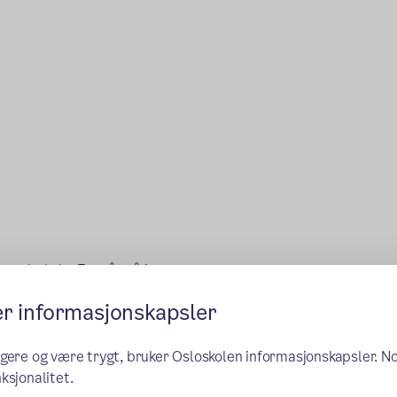
norsk skole. En måte å ivareta
en arena for å gi elevene reell
er informasjonskapsler
ngere og være trygt, bruker Osloskolen informasjonskapsler. N
ngsloven. Elevrådet skal fremme
ksjonalitet.