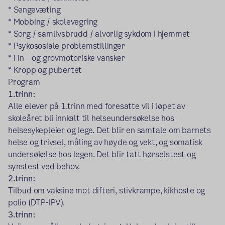
* Sengevæting
* Mobbing / skolevegring
* Sorg / samlivsbrudd / alvorlig sykdom i hjemmet
* Psykososiale problemstillinger
* Fin – og grovmotoriske vansker
* Kropp og pubertet
Program
1.trinn:
Alle elever på 1.trinn med foresatte vil i løpet av
skoleåret bli innkalt til helseundersøkelse hos
helsesykepleier og lege. Det blir en samtale om barnets
helse og trivsel, måling av høyde og vekt, og somatisk
undersøkelse hos legen. Det blir tatt hørselstest og
synstest ved behov.
2.trinn:
Tilbud om vaksine mot difteri, stivkrampe, kikhoste og
polio (DTP-IPV).
3.trinn: