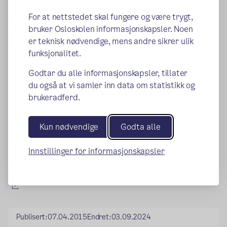
For at nettstedet skal fungere og være trygt,
Familieveileder fra Oslohjelpa er til stede etter avtale.
bruker Osloskolen informasjonskapsler. Noen
Anbreena Khan
er teknisk nødvendige, mens andre sikrer ulik
E-post: anbreena.khan@bgo.oslo.kommune.no
funksjonalitet.
Telefon: 94 01 77 31
Godtar du alle informasjonskapsler, tillater
du også at vi samler inn data om statistikk og
Skolelege, Psykolog og Ergoterapeut er til stede etter
brukeradferd.
avtale.
Kun nødvendige
Godta alle
Les mer om skolehelsetjenesten på Oslo kommunes
nettsider.
Innstillinger for informasjonskapsler
Her finner du informasjon om skolehelsetjenesten i Oslo.
(ekstern lenke)
Publisert:
07.04.2015
Endret:
03.09.2024