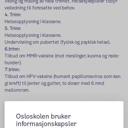
Veiing og måling av hele trinnet. Helsesykepleier tilbyr
veiledning til foresatte ved behov.
4. Trinn
Helseopplysning i klassene.
5. Trinn
Helseopplysning i klassene.
Undervisning om pubertet (fysisk og psykisk helse).
6.trinn:
Tilbud om MMR-vaksine (mot meslinger, kusma og røde-
hunder).
7.trinn:
Tilbud om HPV-vaksine (humant papillomavirus som kan
gi kreft) til jenter og gutter, to doser med 6 mnd
mellomrom.
Fysioterapeut har kontor i U1 og er til stede onsdager.
Marianne Moen
Osloskolen bruker
E-post: marianne.moen@bgo.oslo.kommune.no
informasjonskapsler
Telefon: 48 16 98 80