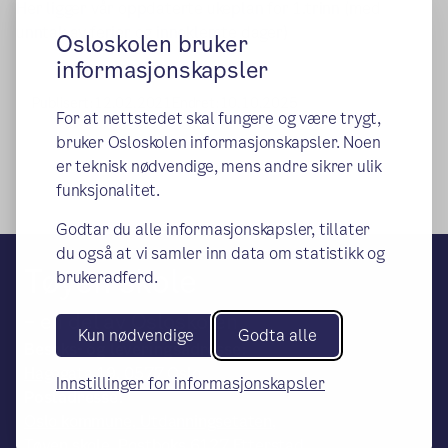
Her ligger vår oppdaterte ukeplan for 1.trinn (med
unntak av ferier og inneklemte dager)
Osloskolen bruker
informasjonskapsler
Publisert:
12.02.2021
Endret:
10.10.2025
For at nettstedet skal fungere og være trygt,
bruker Osloskolen informasjonskapsler. Noen
er teknisk nødvendige, mens andre sikrer ulik
funksjonalitet.
Godtar du alle informasjonskapsler, tillater
du også at vi samler inn data om statistikk og
Tøyen skole
brukeradferd.
– en del av Osloskolen
Kun nødvendige
Godta alle
Besøks- og leveringsadresse:
Hagegata 19, 0577 Oslo
Innstillinger for informasjonskapsler
Postadresse:
Oslo kommune, Utdanningsetaten,
Tøyen skole, Postboks 6127 Etterstad,