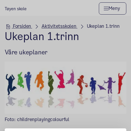
Meny
Tøyen skole
Hovedseksjon
Forsiden
Aktivitetsskolen
Ukeplan 1.trinn
Ukeplan 1.trinn
Våre ukeplaner
Foto: childrenplayingcolourful