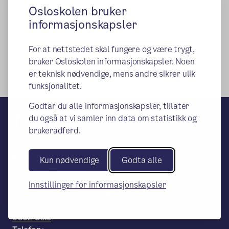
Osloskolen bruker
informasjonskapsler
Publisert:
24.10.2017
Endret:
03.01.2022
For at nettstedet skal fungere og være trygt,
bruker Osloskolen informasjonskapsler. Noen
er teknisk nødvendige, mens andre sikrer ulik
funksjonalitet.
Godtar du alle informasjonskapsler, tillater
Tøyen skole
du også at vi samler inn data om statistikk og
brukeradferd.
– en del av Osloskolen
Besøks- og leveringsadresse:
Kun nødvendige
Godta alle
Hagegata 19, 0577 Oslo
Postadresse:
Innstillinger for informasjonskapsler
Oslo kommune, Utdanningsetaten,
Tøyen skole, Postboks 6127 Etterstad,
0602 Oslo