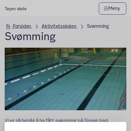
Meny
Tøyen skole
Hovedseksjon
Forsiden
Aktivitetsskolen
Svømming
Svømming
Vi er så heldig å ha fått svømming på Sinsen bad.
Tilbudet gjelder nå for 4.trinn fra uke 2 til og med uke 7.