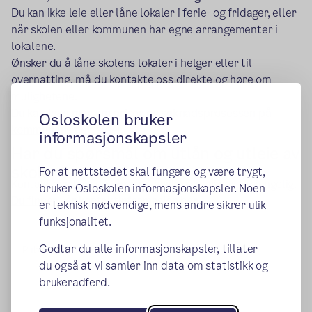
Du kan ikke leie eller låne lokaler i ferie- og fridager, eller
når skolen eller kommunen ­­­har egne arrangementer i
lokalene.
Ønsker du å låne skolens lokaler i helger eller til
overnatting, må du kontakte oss direkte og høre om
mulighetene.
Du kan lese mer om priser og søknadsprosessen på
Osloskolen bruker
(ekstern lenke)
kommunens nettsider.
informasjonskapsler
Har du spørsmål om utlån og utleie av
skolen?
For at nettstedet skal fungere og være trygt,
Kontakt oss hvis du lurer på hvilke rom vi har tilgjengelig.
bruker Osloskolen informasjonskapsler. Noen
Du finner vår kontaktinformasjon her.
er teknisk nødvendige, mens andre sikrer ulik
funksjonalitet.
Godtar du alle informasjonskapsler, tillater
Publisert:
09.06.2015
Endret:
17.01.2024
du også at vi samler inn data om statistikk og
brukeradferd.