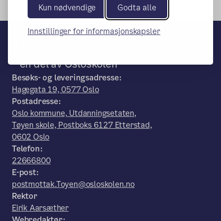
Kun nødvendige
Godta alle
Innstillinger for informasjonskapsler
Tøyen skole
– en del av Osloskolen
Besøks- og leveringsadresse:
Hagegata 19, 0577 Oslo
Postadresse:
Oslo kommune, Utdanningsetaten,
Tøyen skole, Postboks 6127 Etterstad,
0602 Oslo
Telefon:
22666800
E-post:
postmottak.Toyen@osloskolen.no
Rektor
Eirik Aarsæther
Webredaktør: