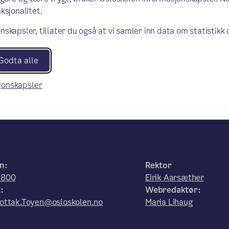
ksjonalitet.
nskapsler, tillater du også at vi samler inn data om statistikk
Godta alle
sjonskapsler
n:
Rektor
6800
Eirik Aarsæther
:
Webredaktør:
ottak.Toyen@osloskolen.no
Maria Lihaug