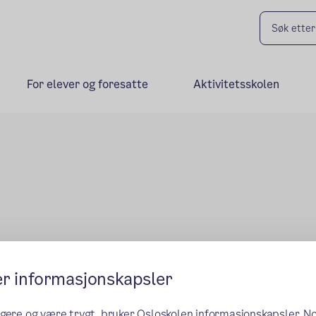
For elever og foresatte
Aktivitetsskolen
er informasjonskapsler
ngere og være trygt, bruker Osloskolen informasjonskapsler. N