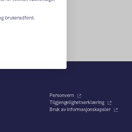
 og brukeradferd.
Personvern
Tilgjengelighetserklæring
Bruk av informasjonskapsler