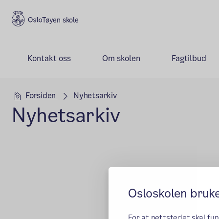
Tøyen skole
Kontakt oss
Om skolen
Fagtilbud
Hovedseksjon
Forsiden
Nyhetsarkiv
Nyhetsarkiv
Osloskolen bruk
For at nettstedet skal fu