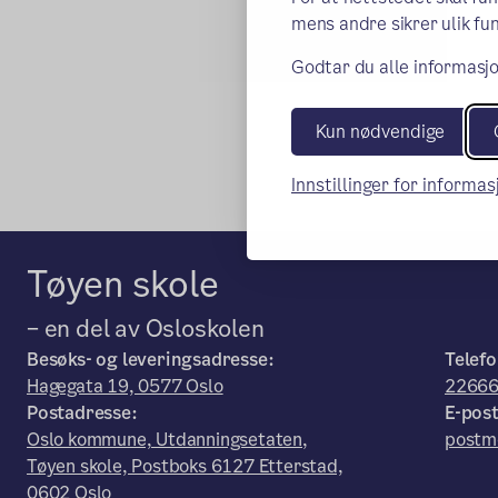
mens andre sikrer ulik fun
Godtar du alle informasjo
Kun nødvendige
Innstillinger for informa
Tøyen skole
– en del av Osloskolen
Besøks- og leveringsadresse:
Telefo
Hagegata 19, 0577 Oslo
2266
Postadresse:
E-post
Oslo kommune, Utdanningsetaten,
postm
Tøyen skole, Postboks 6127 Etterstad,
0602 Oslo